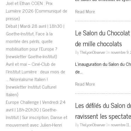
Joël et Ethan COEN : Prix
Lumière 2026 (Communiqué de
Read More
presse)
Débat | Mardi 28 avril | 18h30 |
Le Salon du Chocolat d
Goethe-Institut, Face à la
montée des périls, quelle
de mille chocolats
mobilisation pour l’Europe ?
By
TheLyonObserver
On
novembre 9,
(newsletter Goethe-Institut)
Avril et mai – Ciné-Club de
L’inauguration du Salon du C
l’Institut Lumière : deux mois de
de…
… Néoréalisme Italien !
Read More
(newsletter Institut Culturel
Italien)
Europe Challenge | Vendredi 24
Les défilés du Salon 
avril | 18h-20h30 | Goethe-
ravissent les spectat
Institut | Sur inscription, Danse et
mouvement avec Julien-Henri
By
TheLyonObserver
On
novembre 11,