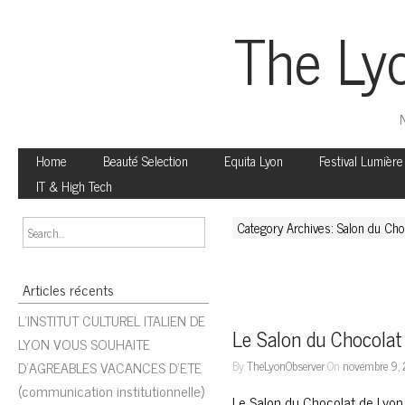
The Ly
N
Home
Beauté Selection
Equita Lyon
Festival Lumière
IT & High Tech
Category Archives: Salon du Cho
Articles récents
L’INSTITUT CULTUREL ITALIEN DE
Le Salon du Chocolat 
LYON VOUS SOUHAITE
D’AGREABLES VACANCES D’ETE
By
TheLyonObserver
On
novembre 9,
(communication institutionnelle)
Le Salon du Chocolat de Lyon