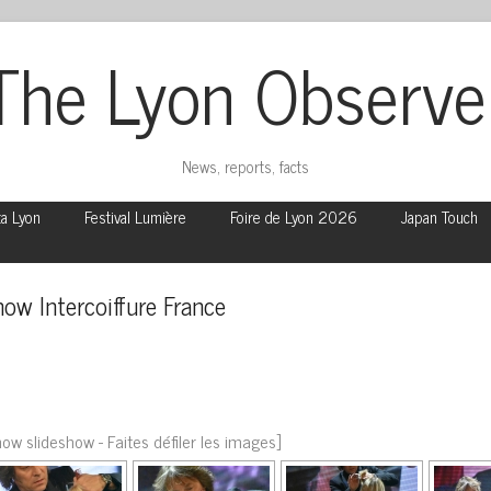
The Lyon Observe
News, reports, facts
ta Lyon
Festival Lumière
Foire de Lyon 2026
Japan Touch
ow Intercoiffure France
ow slideshow - Faites défiler les images]