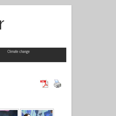
r
Climate change