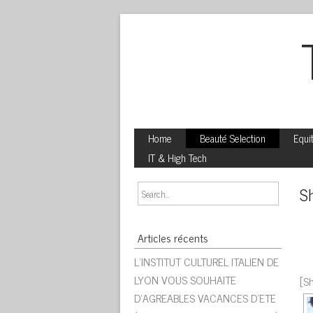
Home
Beauté Selection
Equi
IT & High Tech
Sh
Articles récents
L’INSTITUT CULTUREL ITALIEN DE
LYON VOUS SOUHAITE
[Sh
D’AGREABLES VACANCES D’ETE