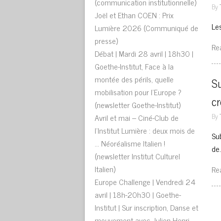
(communication institutionnelle)
By
Joël et Ethan COEN : Prix
Le
Lumière 2026 (Communiqué de
presse)
Re
Débat | Mardi 28 avril | 18h30 |
Goethe-Institut, Face à la
montée des périls, quelle
Su
mobilisation pour l’Europe ?
cr
(newsletter Goethe-Institut)
By
Avril et mai – Ciné-Club de
l’Institut Lumière : deux mois de
Su
… Néoréalisme Italien !
de
(newsletter Institut Culturel
Italien)
Re
Europe Challenge | Vendredi 24
avril | 18h-20h30 | Goethe-
Institut | Sur inscription, Danse et
mouvement avec Julien-Henri