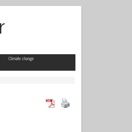
r
Climate change