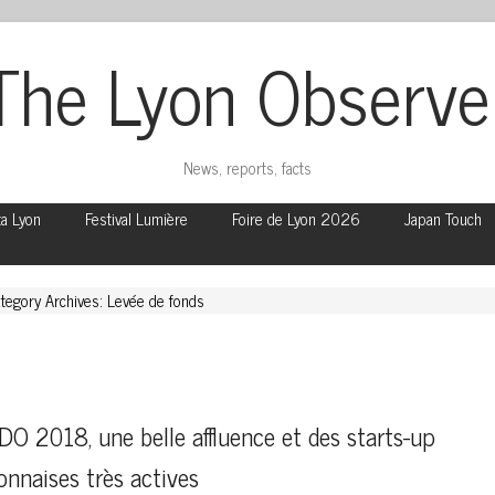
The Lyon Observe
News, reports, facts
ta Lyon
Festival Lumière
Foire de Lyon 2026
Japan Touch
tegory Archives: Levée de fonds
DO 2018, une belle affluence et des starts-up 
onnaises très actives