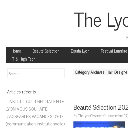
The Ly
N
Home
Beauté Selection
Equita Lyon
Festival Lumière
IT & High Tech
Category Archives: Hair Designe
Articles récents
L’INSTITUT CULTUREL ITALIEN DE
Beauté Sélection 202
LYON VOUS SOUHAITE
D’AGREABLES VACANCES D’ETE
By
TheLyonObserver
On
novembre 27
(communication institutionnelle)