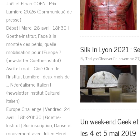
Joël et Ethan COEN : Prix
Lumière 2026 (Communiqué de
presse)
Débat | Mardi 28 avril | 18h30 |
Goethe-Institut, Face à la
montée des périls, quelle
Silk In Lyon 2021 : S
mobilisation pour l’Europe ?
By
TheLyonObserver
On
novembre 27
(newsletter Goethe-Institut)
Avril et mai – Ciné-Club de
l’Institut Lumière : deux mois de
… Néoréalisme Italien !
(newsletter Institut Culturel
Italien)
Europe Challenge | Vendredi 24
avril | 18h-20h30 | Goethe-
Un week-end Geek et 
Institut | Sur inscription, Danse et
les 4 et 5 mai 2019
mouvement avec Julien-Henri