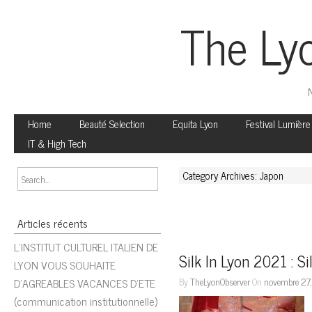
The Ly
N
Home
Beauté Selection
Equita Lyon
Festival Lumière
IT & High Tech
Category Archives: Japon
Articles récents
L’INSTITUT CULTUREL ITALIEN DE
Silk In Lyon 2021 : S
LYON VOUS SOUHAITE
D’AGREABLES VACANCES D’ETE
By
TheLyonObserver
On
novembre 27
(communication institutionnelle)