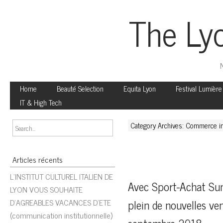
The Ly
N
Home
Beauté Selection
Equita Lyon
Festival Lumière
IT & High Tech
Category Archives: Commerce in
Articles récents
L’INSTITUT CULTUREL ITALIEN DE
Avec Sport-Achat Sum
LYON VOUS SOUHAITE
D’AGREABLES VACANCES D’ETE
plein de nouvelles ven
(communication institutionnelle)