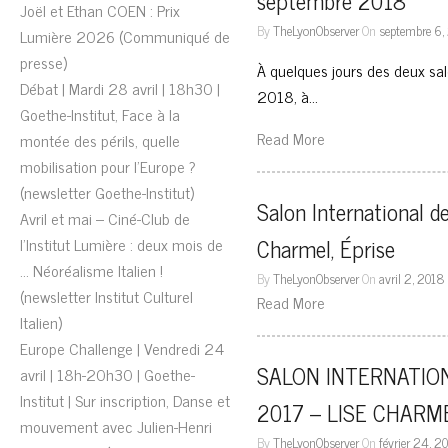
septembre 2018
Joël et Ethan COEN : Prix
By
TheLyonObserver
On
septembre 6,
Lumière 2026 (Communiqué de
presse)
À quelques jours des deux sa
Débat | Mardi 28 avril | 18h30 |
2018, à…
Goethe-Institut, Face à la
Read More
montée des périls, quelle
mobilisation pour l’Europe ?
(newsletter Goethe-Institut)
Salon International de 
Avril et mai – Ciné-Club de
Charmel, Éprise
l’Institut Lumière : deux mois de
… Néoréalisme Italien !
By
TheLyonObserver
On
avril 2, 2018
(newsletter Institut Culturel
Read More
Italien)
Europe Challenge | Vendredi 24
SALON INTERNATION
avril | 18h-20h30 | Goethe-
Institut | Sur inscription, Danse et
2017 – LISE CHARM
mouvement avec Julien-Henri
By
TheLyonObserver
On
février 24, 2