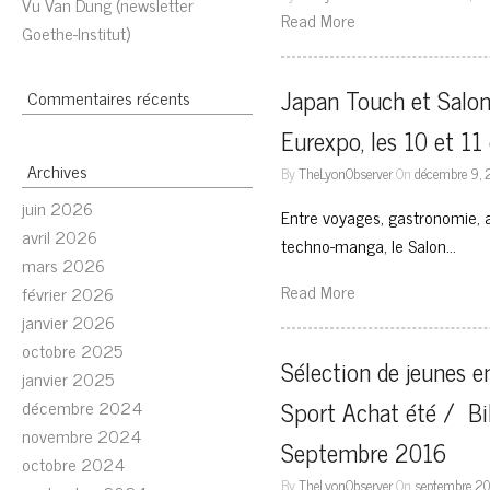
Vu Van Dung (newsletter
Read More
Goethe-Institut)
Japan Touch et Salon d
Commentaires récents
Eurexpo, les 10 et 1
Archives
By
TheLyonObserver
On
décembre 9, 
juin 2026
Entre voyages, gastronomie, art
avril 2026
techno-manga, le Salon…
mars 2026
Read More
février 2026
janvier 2026
octobre 2025
Sélection de jeunes e
janvier 2025
Sport Achat été /  ﻿Bi
décembre 2024
novembre 2024
Septembre 2016
octobre 2024
By
TheLyonObserver
On
septembre 20