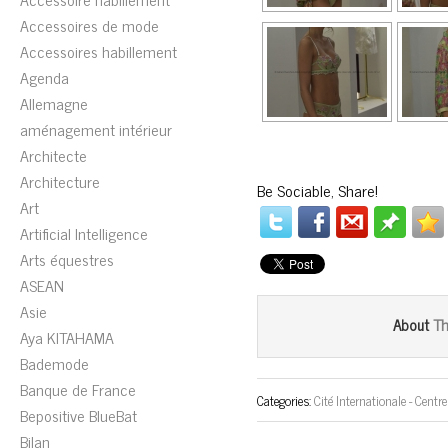
Accessoires de mode
Accessoires habillement
Agenda
Allemagne
aménagement intérieur
Architecte
Architecture
Be Sociable, Share!
Art
Artificial Intelligence
Arts équestres
ASEAN
Asie
T
About
Aya KITAHAMA
Bademode
Banque de France
Categories:
Cité Internationale - Centr
Bepositive BlueBat
Bilan