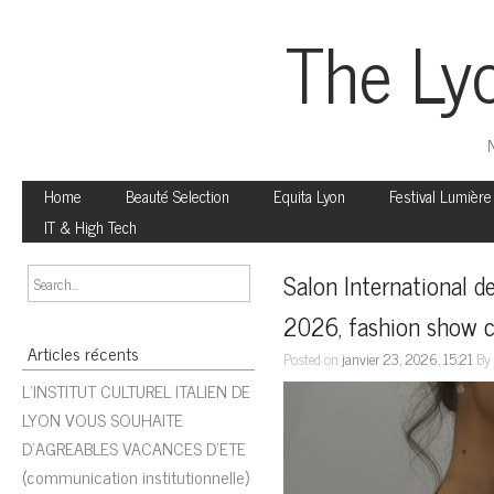
The Ly
N
Home
Beauté Selection
Equita Lyon
Festival Lumière
IT & High Tech
Salon International de 
2026, fashion show c
Articles récents
Posted on
janvier 23, 2026, 15:21
B
L’INSTITUT CULTUREL ITALIEN DE
LYON VOUS SOUHAITE
D’AGREABLES VACANCES D’ETE
(communication institutionnelle)