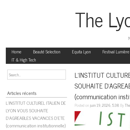
The Ly
N
Home
Beauté Selection
Equita Lyon
Festival Lumière
IT & High Tech
L’INSTITUT CULTURE
SOUHAITE D’AGREAB
Articles récents
(communication insti
L’INSTITUT CULTUREL ITALIEN DE
Posted on
juin 19, 2026, 5:38
By
The
LYON VOUS SOUHAITE
D’AGREABLES VACANCES D’ETE
(communication institutionnelle)